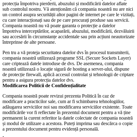
protecția împotriva pierderii, abuzului și modificării datelor aflate
sub controlul nostru. Vă atenționăm că compania noastră nu are nici
un control asupra securității altor pagini de internet pe care le vizitați,
cu care interacționați sau de pe care procurați produse sau servicii.
Compania noastră nu vă poate garanta o protecție a datelor
împotriva interceptărilor, acaparării, abuzului, modificării, dezvăluirii
sau accesării în circumstanțe accidentale sau prin acțiuni neautorizate
întreprinse de alte persoane.
Pen tru a vă proteja securitatea datelor dvs în procesul transmiterii,
compania noastră utilizează programe SSL (Secure Sockets Layer)
care criptează datele introduse de dvs. De asemenea, compania
noastră utilizează o locație sigură de hosting a server-ului, dispune
de protecție firewall, aplică accesul controlat și tehnologii de criptare
pentru a asigura protecția datelor dvs.
Modificarea Politicii de Confidențialitate
Compania noastră poate revizui prezenta Politică în caz de
modificare a practicilor sale, cum ar fi schimbarea tehnologiilor,
adăugarea serviciilor noi sau modificarea serviciilor existente. Toate
modificările vor fi reflectate în prezentul document pentru a vă ține
permanent la curent referitor la datele colectate de compania noastră
și modul de utilizare a acestora. Puteți imprima sau descărca o copie
a prezentului document pentru evidență personală.