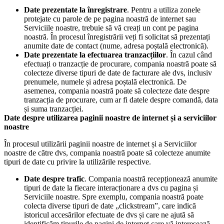
Date prezentate la înregistrare
. Pentru a utiliza zonele
protejate cu parole de pe pagina noastră de internet sau
Serviciile noastre, trebuie să vă creați un cont pe pagina
noastră. În procesul înregistrării veți fi solicitat să prezentați
anumite date de contact (nume, adresa poștală electronică).
Date prezentate la efectuarea tranzacțiilor
. În cazul când
efectuați o tranzacție de procurare, compania noastră poate să
colecteze diverse tipuri de date de facturare ale dvs, inclusiv
prenumele, numele și adresa poștală electronică. De
asemenea, compania noastră poate să colecteze date despre
tranzacția de procurare, cum ar fi datele despre comandă, data
și suma tranzacției.
Date despre utilizarea paginii noastre de internet și a serviciilor
noastre
În procesul utilizării paginii noastre de internet și a Serviciilor
noastre de către dvs, compania noastră poate să colecteze anumite
tipuri de date cu privire la utilizările respective.
Date despre trafic
. Compania noastră recepționează anumite
tipuri de date la fiecare interacționare a dvs cu pagina și
Serviciile noastre. Spre exemplu, compania noastră poate
colecta diverse tipuri de date „clickstream”, care indică
istoricul accesărilor efectuate de dvs și care ne ajută să
identificăm tipurile de pagini de internet care vă interesează