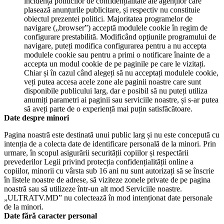
incidența politicilor de confidențialitate ale agenților care
plasează anunțurile publicitare, și respectiv nu constituie
obiectul prezentei politici. Majoritatea programelor de
navigare („browser”) acceptă modulele cookie în regim de
configurare prestabilită. Modificând opțiunile programului de
navigare, puteți modifica configurarea pentru a nu accepta
modulele cookie sau pentru a primi o notificare înainte de a
accepta un modul cookie de pe paginile pe care le vizitați.
Chiar și în cazul când alegeți să nu acceptați modulele cookie,
veți putea accesa acele zone ale paginii noastre care sunt
disponibile publicului larg, dar e posibil să nu puteți utiliza
anumiți parametri ai paginii sau serviciile noastre, și s-ar putea
să aveți parte de o experiență mai puțin satisfăcătoare.
Date despre minori
Pagina noastră este destinată unui public larg și nu este concepută cu
intenția de a colecta date de identificare personală de la minori. Prin
urmare, în scopul asigurării securității copiilor și respectării
prevederilor Legii privind protecția confidențialității online a
copiilor, minorii cu vârsta sub 16 ani nu sunt autorizați să se înscrie
în listele noastre de adrese, să viziteze zonele private de pe pagina
noastră sau să utilizeze într-un alt mod Serviciile noastre.
„ULTRATV.MD” nu colectează în mod intenționat date personale
de la minori.
Date fără caracter personal