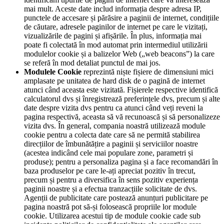
mai mult. Aceste date includ informația despre adresa IP,
punctele de accesare și părăsire a paginii de internet, condițiile
de căutare, adresele paginilor de internet pe care le vizitați,
vizualizările de pagini și afișările. În plus, informația mai
poate fi colectată în mod automat prin intermediul utilizării
modulelor cookie și a balizelor Web („web beacons”) la care
se referă în mod detaliat punctul de mai jos.
Modulele Cookie
reprezintă niște fișiere de dimensiuni mici
amplasate pe unitatea de hard disk de o pagină de internet
atunci când aceasta este vizitată. Fișierele respective identifică
calculatorul dvs și înregistrează preferințele dvs, precum și alte
date despre vizita dvs pentru ca atunci când veți reveni la
pagina respectivă, aceasta să vă recunoască și să personalizeze
vizita dvs. În general, compania noastră utilizează module
cookie pentru a colecta date care să ne permită stabilirea
direcțiilor de îmbunătățire a paginii și serviciilor noastre
(acestea indicând cele mai populare zone, parametri și
produse); pentru a personaliza pagina și a face recomandări în
baza produselor pe care le-ați apreciat pozitiv în trecut,
precum și pentru a diversifica în sens pozitiv experiența
paginii noastre și a efectua tranzacțiile solicitate de dvs.
Agenții de publicitate care postează anunțuri publicitare pe
pagina noastră pot să-și folosească propriile lor module
cookie. Utilizarea acestui tip de module cookie cade sub