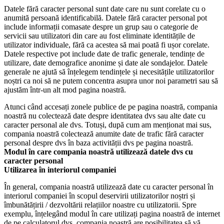
Datele fără caracter personal sunt date care nu sunt corelate cu o
anumită persoană identificabilă. Datele fără caracter personal pot
include informații comasate despre un grup sau o categorie de
servicii sau utilizatori din care au fost eliminate identitățile de
utilizator individuale, fără ca acestea să mai poată fi ușor corelate.
Datele respective pot include date de trafic generale, tendințe de
utilizare, date demografice anonime și date ale sondajelor. Datele
generale ne ajută să înțelegem tendințele și necesitățile utilizatorilor
noștri ca noi să ne putem concentra asupra unor noi parametri sau să
ajustăm într-un alt mod pagina noastră.
Atunci când accesați zonele publice de pe pagina noastră, compania
noastră nu colectează date despre identitatea dvs sau alte date cu
caracter personal ale dvs. Totuși, după cum am menționat mai sus,
compania noastră colectează anumite date de trafic fără caracter
personal despre dvs în baza activității dvs pe pagina noastră.
Modul în care compania noastră utilizează datele dvs cu
caracter personal
Utilizarea în interiorul companiei
În general, compania noastră utilizează date cu caracter personal în
interiorul companiei în scopul deservirii utilizatorilor noștri și
îmbunătățirii / dezvoltării relațiilor noastre cu utilizatorii. Spre
exemplu, înțelegând modul în care utilizați pagina noastră de internet
de pe calculatorul dvs, compania noastră are posibilitatea să vă