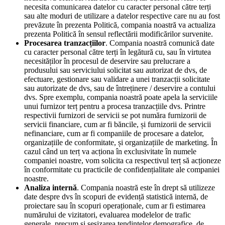
necesita comunicarea datelor cu caracter personal către terți
sau alte moduri de utilizare a datelor respective care nu au fost
prevăzute în prezenta Politică, compania noastră va actualiza
prezenta Politică în sensul reflectării modificărilor survenite.
Procesarea tranzacțiilor
. Compania noastră comunică date
cu caracter personal către terți în legătură cu, sau în virtutea
necesităților în procesul de deservire sau prelucrare a
produsului sau serviciului solicitat sau autorizat de dvs, de
efectuare, gestionare sau validare a unei tranzacții solicitate
sau autorizate de dvs, sau de întreținere / deservire a contului
dvs. Spre exemplu, compania noastră poate apela la serviciile
unui furnizor terț pentru a procesa tranzacțiile dvs. Printre
respectivii furnizori de servicii se pot număra furnizorii de
servicii financiare, cum ar fi băncile, și furnizorii de servicii
nefinanciare, cum ar fi companiile de procesare a datelor,
organizațiile de conformitate, și organizațiile de marketing. În
cazul când un terț va acționa în exclusivitate în numele
companiei noastre, vom solicita ca respectivul terț să acționeze
în conformitate cu practicile de confidențialitate ale companiei
noastre.
Analiza internă
. Compania noastră este în drept să utilizeze
date despre dvs în scopuri de evidență statistică internă, de
proiectare sau în scopuri operaționale, cum ar fi estimarea
numărului de vizitatori, evaluarea modelelor de trafic
generale, precum și sesizarea tendințelor demografice, de