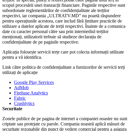
scopul procesării unei tranzacții financiare. Paginile respective sunt
subordonate reglementărilor de confidențialitate ale terților
respectivi, iar compania „ULTRATV.MD” nu poartă răspundere
pentru operațiunile acestora, care includ fără limitare practicile de
utilizare a datelor aplicate de terții respectivi. Înainte de a comunica
date cu caracter personal către sau prin intermediul terților
menționați, utilizatorii trebuie să studieze declarația de
confidențialitate de pe paginile respective.
Aplicația folosește servicii terțe care pot colecta informații utilizate
pentru a vă identifica.
Link către politica de confidențialitate a furnizorilor de servicii terți
utilizați de aplicație
Google Play Services
AdMob
Firebase Analytics
Fabric
Crashlytics
Securitate
Zonele publice de pe pagina de internet a companiei noastre nu sunt
criptate sau protejate cu parole. Compania noastră aplică măsuri de
securitate rezonabile din punct de vedere comercial pentru a asigura