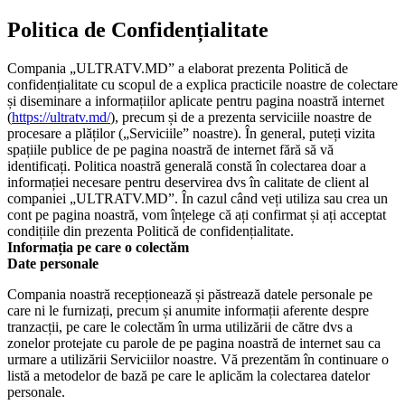
Politica de Confidențialitate
Compania „ULTRATV.MD” a elaborat prezenta Politică de
confidențialitate cu scopul de a explica practicile noastre de colectare
și diseminare a informațiilor aplicate pentru pagina noastră internet
(
https://ultratv.md/
), precum și de a prezenta serviciile noastre de
procesare a plăților („Serviciile” noastre). În general, puteți vizita
spațiile publice de pe pagina noastră de internet fără să vă
identificați. Politica noastră generală constă în colectarea doar a
informației necesare pentru deservirea dvs în calitate de client al
companiei „ULTRATV.MD”. În cazul când veți utiliza sau crea un
cont pe pagina noastră, vom înțelege că ați confirmat și ați acceptat
condițiile din prezenta Politică de confidențialitate.
Informația pe care o colectăm
Date personale
Compania noastră recepționează și păstrează datele personale pe
care ni le furnizați, precum și anumite informații aferente despre
tranzacții, pe care le colectăm în urma utilizării de către dvs a
zonelor protejate cu parole de pe pagina noastră de internet sau ca
urmare a utilizării Serviciilor noastre. Vă prezentăm în continuare o
listă a metodelor de bază pe care le aplicăm la colectarea datelor
personale.