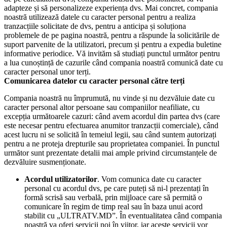
adapteze și să personalizeze experiența dvs. Mai concret, compania
noastră utilizează datele cu caracter personal pentru a realiza
tranzacțiile solicitate de dvs, pentru a anticipa și soluționa
problemele de pe pagina noastră, pentru a răspunde la solicitările de
suport parvenite de la utilizatori, precum și pentru a expedia buletine
informative periodice. Vă invităm să studiați punctul următor pentru
a lua cunoștință de cazurile când compania noastră comunică date cu
caracter personal unor terți.
Comunicarea datelor cu caracter personal către terți
Compania noastră nu împrumută, nu vinde și nu dezvăluie date cu
caracter personal altor persoane sau companiilor neafiliate, cu
excepția următoarele cazuri: când avem acordul din partea dvs (care
este necesar pentru efectuarea anumitor tranzacții comerciale), când
acest lucru ni se solicită în temeiul legii, sau când suntem autorizați
pentru a ne proteja drepturile sau proprietatea companiei. În punctul
următor sunt prezentate detalii mai ample privind circumstanțele de
dezvăluire susmenționate.
Acordul utilizatorilor
. Vom comunica date cu caracter
personal cu acordul dvs, pe care puteți să ni-l prezentați în
formă scrisă sau verbală, prin mijloace care să permită o
comunicare în regim de timp real sau în baza unui acord
stabilit cu „ULTRATV.MD”. În eventualitatea când compania
noastră va oferi servicii noi în viitor, iar aceste servicii vor