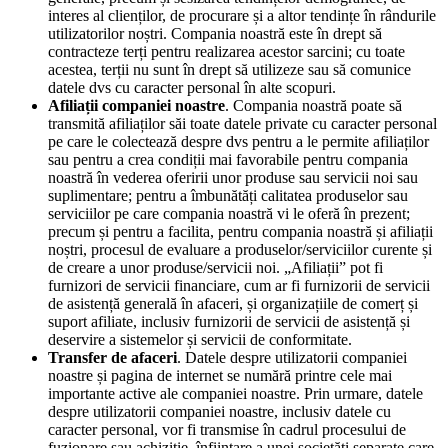
interes al clienților, de procurare și a altor tendințe în rândurile
utilizatorilor noștri. Compania noastră este în drept să
contracteze terți pentru realizarea acestor sarcini; cu toate
acestea, terții nu sunt în drept să utilizeze sau să comunice
datele dvs cu caracter personal în alte scopuri.
Afiliații companiei noastre
. Compania noastră poate să
transmită afiliaților săi toate datele private cu caracter personal
pe care le colectează despre dvs pentru a le permite afiliaților
sau pentru a crea condiții mai favorabile pentru compania
noastră în vederea oferirii unor produse sau servicii noi sau
suplimentare; pentru a îmbunătăți calitatea produselor sau
serviciilor pe care compania noastră vi le oferă în prezent;
precum și pentru a facilita, pentru compania noastră și afiliații
noștri, procesul de evaluare a produselor/serviciilor curente și
de creare a unor produse/servicii noi. „Afiliații” pot fi
furnizori de servicii financiare, cum ar fi furnizorii de servicii
de asistență generală în afaceri, și organizațiile de comerț și
suport afiliate, inclusiv furnizorii de servicii de asistență și
deservire a sistemelor și servicii de conformitate.
Transfer de afaceri
. Datele despre utilizatorii companiei
noastre și pagina de internet se numără printre cele mai
importante active ale companiei noastre. Prin urmare, datele
despre utilizatorii companiei noastre, inclusiv datele cu
caracter personal, vor fi transmise în cadrul procesului de
fuzionare sau achiziție, înființare a unei societăți separate care