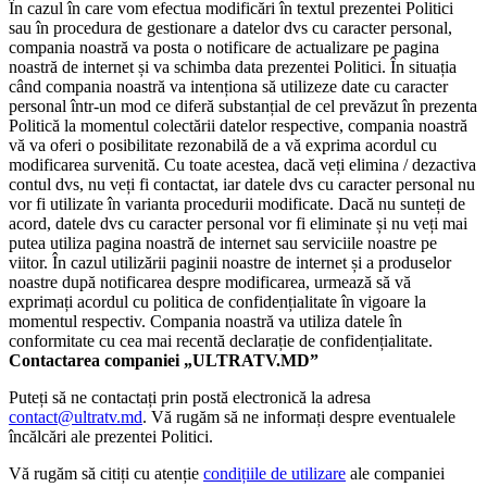
În cazul în care vom efectua modificări în textul prezentei Politici
sau în procedura de gestionare a datelor dvs cu caracter personal,
compania noastră va posta o notificare de actualizare pe pagina
noastră de internet și va schimba data prezentei Politici. În situația
când compania noastră va intenționa să utilizeze date cu caracter
personal într-un mod ce diferă substanțial de cel prevăzut în prezenta
Politică la momentul colectării datelor respective, compania noastră
vă va oferi o posibilitate rezonabilă de a vă exprima acordul cu
modificarea survenită. Cu toate acestea, dacă veți elimina / dezactiva
contul dvs, nu veți fi contactat, iar datele dvs cu caracter personal nu
vor fi utilizate în varianta procedurii modificate. Dacă nu sunteți de
acord, datele dvs cu caracter personal vor fi eliminate și nu veți mai
putea utiliza pagina noastră de internet sau serviciile noastre pe
viitor. În cazul utilizării paginii noastre de internet și a produselor
noastre după notificarea despre modificarea, urmează să vă
exprimați acordul cu politica de confidențialitate în vigoare la
momentul respectiv. Compania noastră va utiliza datele în
conformitate cu cea mai recentă declarație de confidențialitate.
Contactarea companiei „ULTRATV.MD”
Puteți să ne contactați prin postă electronică la adresa
contact@ultratv.md
. Vă rugăm să ne informați despre eventualele
încălcări ale prezentei Politici.
Vă rugăm să citiți cu atenție
condițiile de utilizare
ale companiei