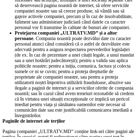
să deservească pagina noastră de internet, să ofere serviciile
companiei noastre sau să creeze produse, să vândă sau să
gajeze activele companiei, precum și în caz de insolvabilitate,
faliment sau administrare judiciară când datele cu caracter
personal vor fi transmise în calitate de bunuri ale companiei.
Protejarea companiei „ULTRATV.MD” și a altor
persoane
. Compania noastră poate dezvălui date cu caracter
personal atunci când consideră că o astfel de dezvăluire este
adecvată pentru a asigura respectarea prevederilor legislației
(de ex. în caz de prezentare a unei citații legale, a unui mandat
sau a unei hotărâri judecătorești); pentru a valida sau aplica
politicile noastre; pentru a iniția, comunica, factura și colecta
sumele ce ni se cuvin; pentru a proteja drepturile de
proprietate ale companiei noastre, sau pentru a proteja
utilizatorii noștri împotriva utilizării frauduloase, abuzive sau
ilegale a paginii de internet și a serviciilor oferite de compania
noastră; sau în cazul când avem temeiuri rezonabile să credem
că în virtutea unei situații excepționale ce implică un pericol
imediat pentru viața și sănătatea oamenilor este necesar să
comunicăm date sau este justificabilă comunicarea imediată a
înregistrărilor.
Paginile de internet ale terților
Pagina companiei „ULTRATV.MD” conține link-uri către pagini ale
terților. În special, puteți fi redirecționat către pagina unui terț în